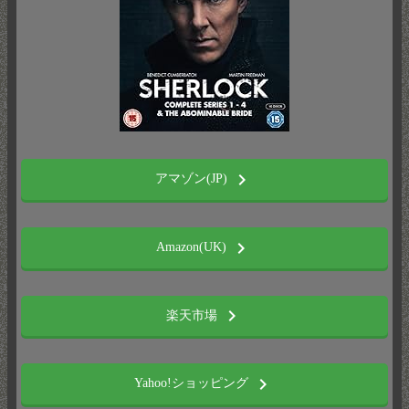
chevron_right
アマゾン(JP)
chevron_right
Amazon(UK)
chevron_right
楽天市場
chevron_right
Yahoo!ショッピング