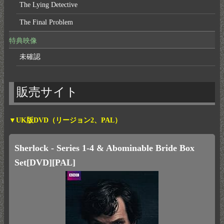
The Lying Detective
The Final Problem
特典映像
未確認
販売サイト
▼UK版DVD（リージョン2、PAL）
Sherlock - Series 1-4 & Abominable Bride Box
Set[DVD][PAL]