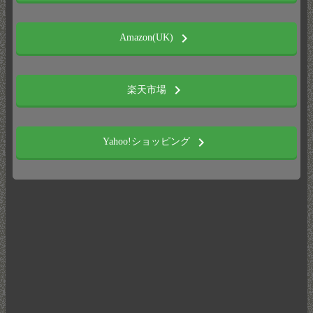
chevron_right
Amazon(UK)
chevron_right
楽天市場
chevron_right
Yahoo!ショッピング