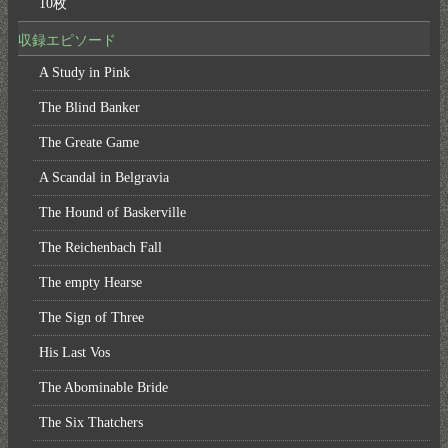
10枚
収録エピソード
A Study in Pink
The Blind Banker
The Greate Game
A Scandal in Belgravia
The Hound of Baskerville
The Reichenbach Fall
The empty Hearse
The Sign of Three
His Last Vos
The Abominable Bride
The Six Thatchers