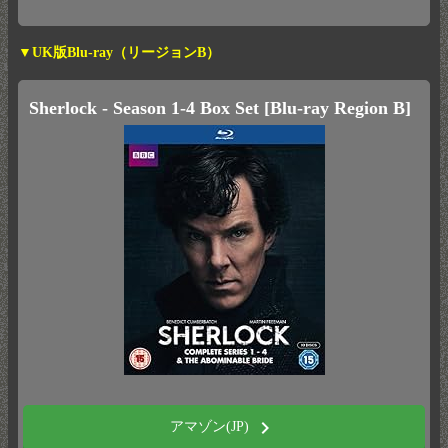
▼UK版Blu-ray（リージョンB）
Sherlock - Season 1-4 Box Set [Blu-ray Region B]
chevron_right
アマゾン(JP)