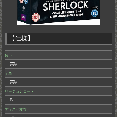
【仕様】
音声
英語
字幕
英語
リージョンコード
B
ディスク枚数