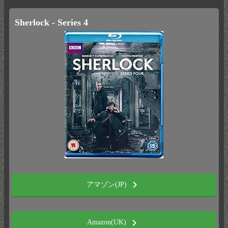
Sherlock - Series 4
chevron_right
アマゾン(JP)
chevron_right
Amazon(UK)