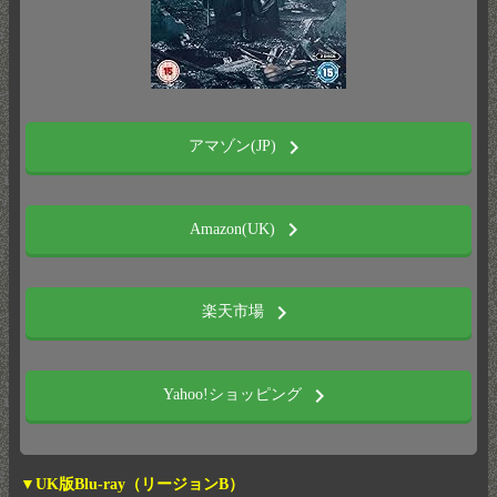
chevron_right
アマゾン(JP)
chevron_right
Amazon(UK)
chevron_right
楽天市場
chevron_right
Yahoo!ショッピング
▼UK版Blu-ray（リージョンB）