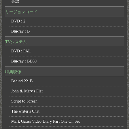
英語
リージョンコード
DVD : 2
Blu-ray : B
TVシステム
DVD : PAL
Blu-ray : BD50
特典映像
Behind 221B
John & Mary's Flat
Script to Screen
The writer's Chat
Mark Gatiss Video Diary Part One:On Set