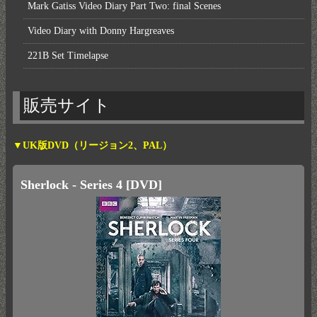
Mark Gatiss Video Diary Part Two: final Scenes
Video Diary with Donny Hargreaves
221B Set Timelapse
販売サイト
▼UK版DVD（リージョン2、PAL）
Sherlock - Series 4 [DVD]