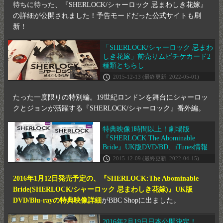
待ちに待った、『SHERLOCK/シャーロック 忌まわしき花嫁』
の詳細が公開されました！予告モードだった公式サイトも刷
新！
「SHERLOCK/シャーロック 忌まわ
しき花嫁」前売りムビチケカード2
種類とちらし
2015-12-13
(最終更新: 2022-05-01)
たった一度限りの特別編。19世紀ロンドンを舞台にシャーロッ
クとジョンが活躍する『SHERLOCK/シャーロック』番外編。
特典映像1時間以上！劇場版
『SHERLOCK The Abominable
Bride』UK版DVD/BD、iTunes情報
2015-12-09
(最終更新: 2022-04-15)
2016年1月12日発売予定の、『SHERLOCK:The Abominable
Bride(SHERLOCK/シャーロック 忌まわしき花嫁)』UK版
DVD/Blu-rayの特典映像詳細
がBBC Shopに出ました。
2016年2月19日日本公開決定！