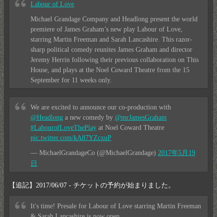
Labour of Love
Michael Grandage Company and Headlong present the world
premiere of James Graham’s new play Labour of Love,
starring Martin Freeman and Sarah Lancashire. This razor-
sharp political comedy reunites James Graham and director
Jeremy Herrin following their previous collaboration on This
House, and plays at the Noel Coward Theatre from the 15
September for 11 weeks only.
We are excited to announce our co-production with
@Headlong
a new comedy by
@mrJamesGraham
#LabourofLoveThePlay
at Noel Coward Theatre
pic.twitter.com/kA87YZcxuP
— MichaelGrandageCo (@MichaelGrandage)
2017年5月19
日
【追記】2017/06/07 - チケットの予約が始まりました。
It's time! Presale for Labour of Love starring Martin Freeman
& Sarah Lancashire is now open