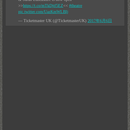
>>
https://t.co/mTkDjtf5EZ
<<
#theatre
pic.twitter.com/UazKmWLBIj
— Ticketmaster UK (@TicketmasterUK)
2017年6月6日