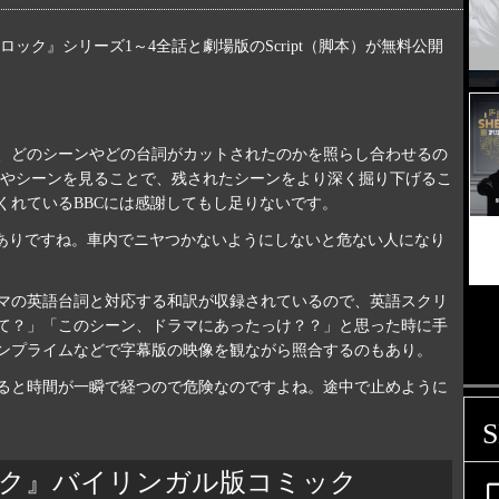
CK/シャーロック』シリーズ1～4全話と劇場版のScript（脚本）が無料公開
、どのシーンやどの台詞がカットされたのかを照らし合わせるの
詞やシーンを見ることで、残されたシーンをより深く掘り下げるこ
くれているBBCには感謝してもし足りないです。
もありですね。車内でニヤつかないようにしないと危ない人になり
マの英語台詞と対応する和訳が収録されているので、英語スクリ
て？」「このシーン、ドラマにあったっけ？？」と思った時に手
ンプライムなどで字幕版の映像を観ながら照合するのもあり。
ると時間が一瞬で経つので危険なのですよね。途中で止めように
ロック』バイリンガル版コミック
person