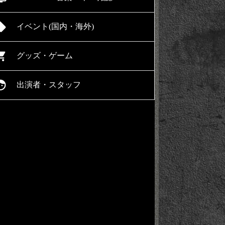
l_offer
イベント(国内・海外)
ing_cart
グッズ・ゲーム
ace
出演者・スタッフ