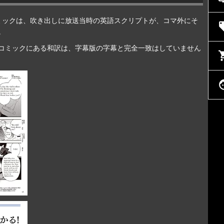
ルコミックは、吹き出しに放送当時の英語スクリプトが、コマ外にそ
loca
。
コミックにある和訳は、字幕版の字幕と完全一致はしていません
shopp
f