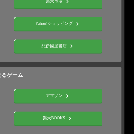
chevron_right
楽天市場
chevron_right
Yahoo!ショッピング
chevron_right
紀伊國屋書店
いなるゲーム
chevron_right
アマゾン
chevron_right
楽天BOOKS