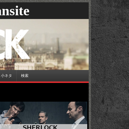
nsite
小ネタ
検索