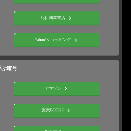
chevron_right
紀伊國屋書店
chevron_right
Yahoo!ショッピング
呼ぶ暗号
chevron_right
アマゾン
chevron_right
楽天BOOKS