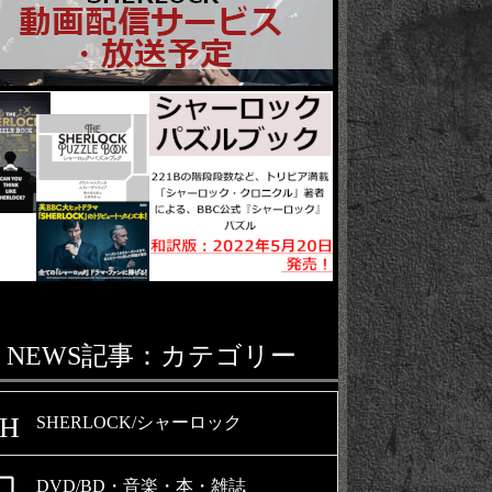
NEWS記事：カテゴリー
SH
SHERLOCK/シャーロック
al_video
DVD/BD・音楽・本・雑誌