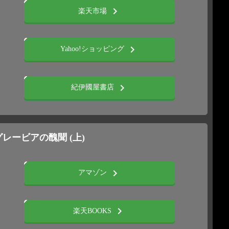
chevron_right
楽天市場
chevron_right
Yahoo!ショッピング
chevron_right
紀伊國屋書店
グレービアの醜聞 (上)
chevron_right
アマゾン
chevron_right
楽天BOOKS