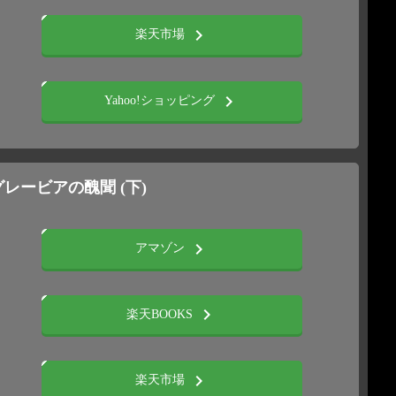
chevron_right
楽天市場
chevron_right
Yahoo!ショッピング
グレービアの醜聞 (下)
chevron_right
アマゾン
chevron_right
楽天BOOKS
chevron_right
楽天市場