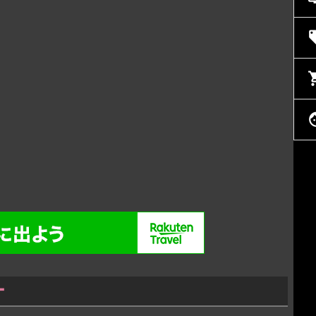
loca
shopp
f
ー