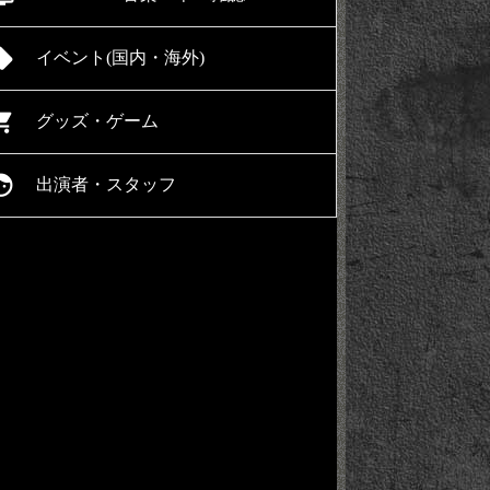
l_offer
イベント(国内・海外)
ing_cart
グッズ・ゲーム
ace
出演者・スタッフ