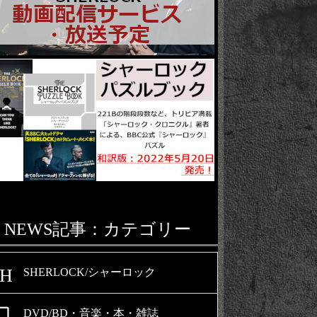
NEWS記事：カテゴリー
SH
SHERLOCK/シャーロック
al_video
DVD/BD・音楽・本・雑誌