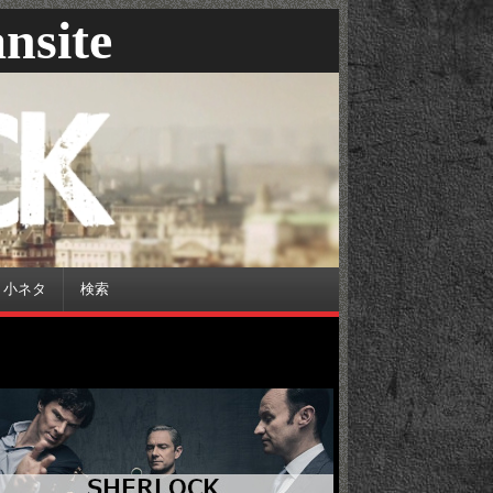
nsite
小ネタ
検索